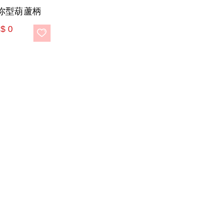
迷你型葫蘆柄
$
0