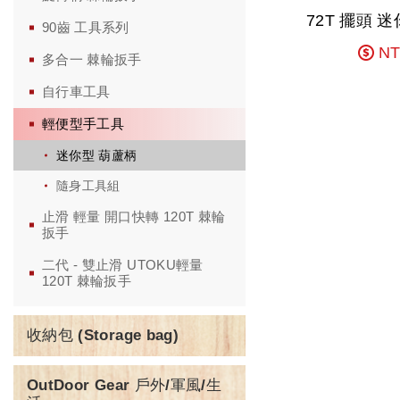
72T 擺頭 
90齒 工具系列
NT
多合一 棘輪扳手
自行車工具
輕便型手工具
迷你型 葫蘆柄
隨身工具組
止滑 輕量 開口快轉 120T 棘輪
扳手
二代 - 雙止滑 UTOKU輕量
120T 棘輪扳手
收納包 (Storage bag)
OutDoor Gear 戶外/軍風/生