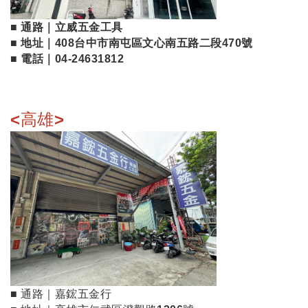
■ 通路｜立威五金工具
■ 地址｜
408台中市南屯區文心南五路二段470號
■ 電話｜
04-24631812
<高雄>
■ 通路｜嘉鋐五金行