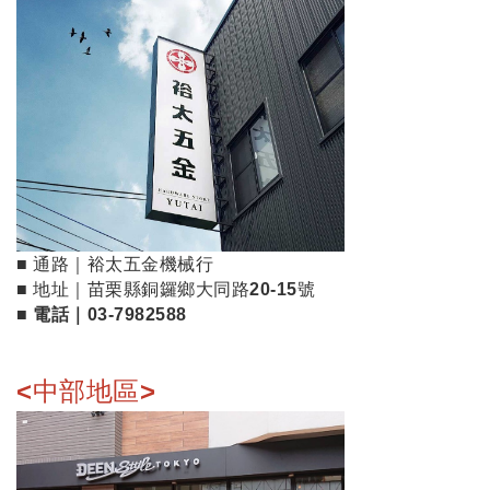
■ 通路｜裕太五金機械行
■ 地址｜
苗栗縣銅鑼鄉大同路20-15號
■ 電話｜
03-7982588
<中部地區>