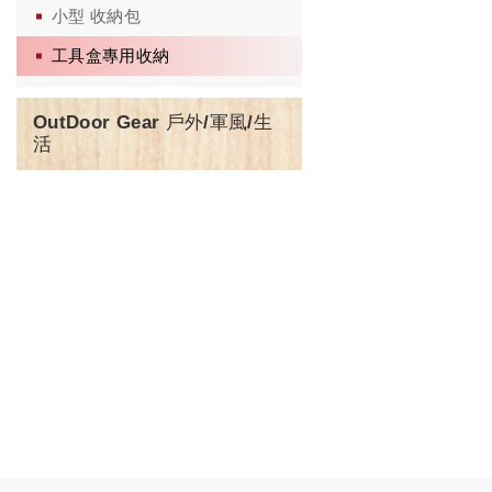
小型 收納包
工具盒專用收納
OutDoor Gear 戶外/軍風/生
活