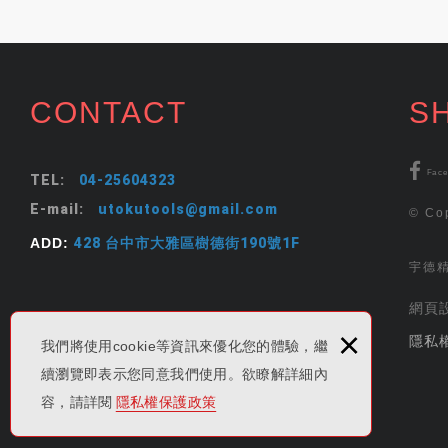
CONTACT
S
Fac
TEL:
04-25604323
E-mail:
utokutools@gmail.com
© Cop
ADD:
428 台中市大雅區樹德街190號1F
宇德
網頁設
×
隱私
我們將使用cookie等資訊來優化您的體驗，繼
續瀏覽即表示您同意我們使用。欲瞭解詳細內
容，請詳閱
隱私權保護政策