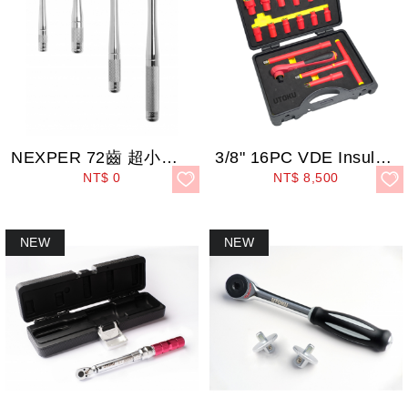
NEXPER 72齒 超小頭葫蘆柄
3/8" 16PC VDE Insulated Ratchet Handle S...
NT$
0
NT$
8,500