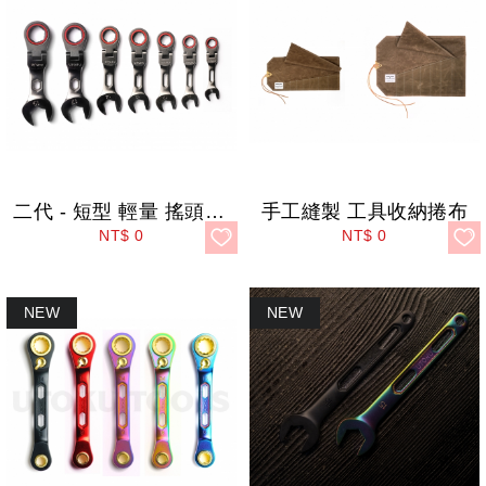
二代 - 短型 輕量 搖頭型 棘輪扳手 STUBBY
手工縫製 工具收納捲布
NT$
0
NT$
0