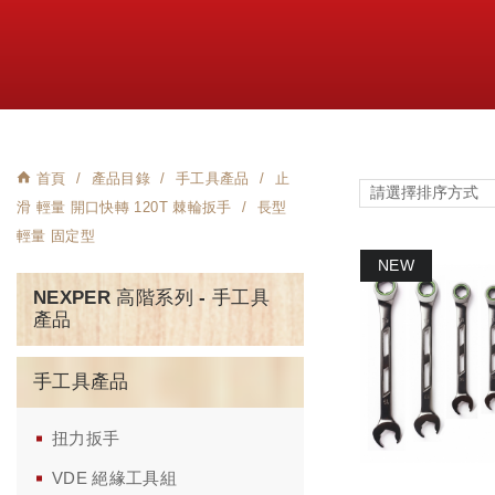
首頁
產品目錄
手工具產品
止
滑 輕量 開口快轉 120T 棘輪扳手
長型
輕量 固定型
NEXPER 高階系列 - 手工具
產品
手工具產品
扭力扳手
VDE 絕緣工具組