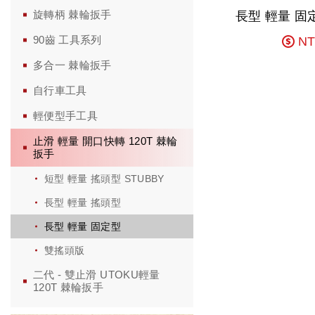
旋轉柄 棘輪扳手
90齒 工具系列
NT
多合一 棘輪扳手
自行車工具
輕便型手工具
止滑 輕量 開口快轉 120T 棘輪
扳手
短型 輕量 搖頭型 STUBBY
長型 輕量 搖頭型
長型 輕量 固定型
雙搖頭版
二代 - 雙止滑 UTOKU輕量
120T 棘輪扳手