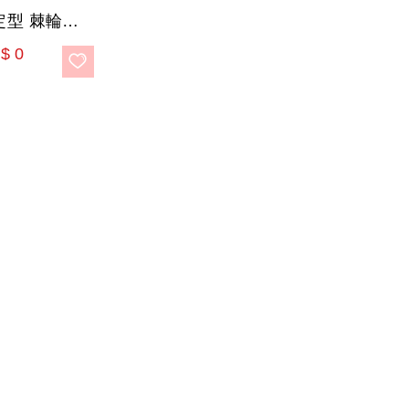
長型 輕量 固定型 棘輪扳手
$
0