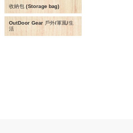
收納包 (Storage bag)
OutDoor Gear 戶外/軍風/生
活