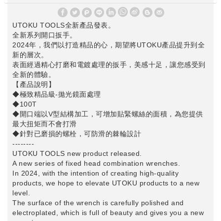
W
S
UTOKU TOOLS全新產品發表。
h
i
全新系列開口扳手。
a
n
2024年，我們以打造精品的心，期望將UTOKU產品提升到全
t
a
新的層次。
s
W
表面經過精心打磨和電鍍處理的扳手，美感十足，讓您感受到
A
e
全新的體驗。
p
i
【產品說明】
p
b
◆極致精品級-拋光鏡面處理
o
◆100T
◆開口端以V型結構加工，可增加貼緊螺絲的面積，為您提供
最大扭矩而不會打滑
◆針對已磨損的螺栓，可防滑的棘輪設計
--------
UTOKU TOOLS new product released.
A new series of fixed head combination wrenches.
In 2024, with the intention of creating high-quality
products, we hope to elevate UTOKU products to a new
level.
The surface of the wrench is carefully polished and
electroplated, which is full of beauty and gives you a new