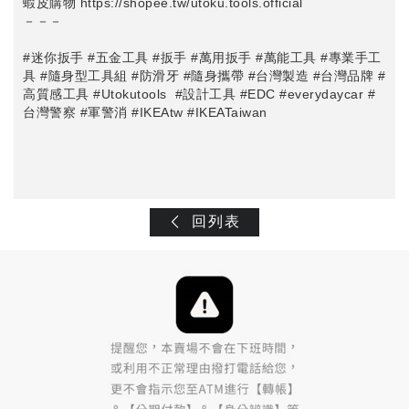
蝦皮購物
https://shopee.tw/utoku.tools.official
－－－
#迷你扳手
#五金工具
#扳手
#萬用扳手
#萬能工具
#專業手工
具
​
#隨身型工具組
#防滑牙
#隨身攜帶
#台灣製造
#台灣品牌
​
#
高質感工具
#Utokutools
​
#設計工具
#EDC
#everydaycar
#
台灣警察
#軍警消
#IKEAtw
#IKEATaiwan
回列表