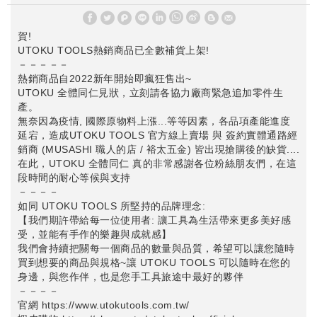
W
S
賀!
h
i
UTOKU TOOLS熱銷商品已全數補貨上架!
a
n
－－－－－
t
a
熱銷商品自2022新年開始即瘋狂售出~
s
W
UTOKU 全體同仁見狀，立刻請各協力廠商緊急追加零件生
A
e
產。
p
i
無奈因為疫情, 國際原物料上漲...等等因素，各品項產能進度
p
b
延宕，造成UTOKU TOOLS 官方線上賣場 與 簽約實體通路經
o
銷商 (MUSASHI 職人的店 / 裕太五金) 皆出現搶購後的缺貨....
在此，UTOKU 全體同仁 真的非常感謝各位粉絲朋友們，在這
段時間的耐心等候與支持
－－－－
如同 UTOKU TOOLS 所堅持的品牌理念:
【我們期許帶給每一位使用者: 讓工具為生活帶來更多美好感
受，並能有手作的樂趣與成就感】
我們會持續把關每一個商品的數量與品質，希望可以讓您隨時
買到想要的商品與規格~讓 UTOKU TOOLS 可以隨時在您的
身邊，與您作伴，也是您手工具旅途中最好的夥伴
－－－－
官網
https://www.utokutools.com.tw/